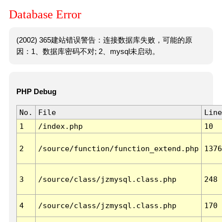
Database Error
(2002) 365建站错误警告：连接数据库失败，可能的原
因：1、数据库密码不对; 2、mysql未启动。
PHP Debug
No.
File
Line
1
/index.php
10
2
/source/function/function_extend.php
1376
3
/source/class/jzmysql.class.php
248
4
/source/class/jzmysql.class.php
170